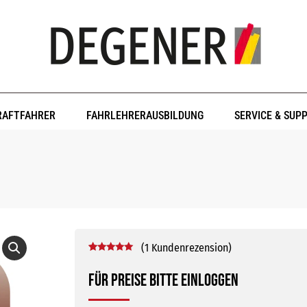
RAFTFAHRER
FAHRLEHRERAUSBILDUNG
SERVICE & SUP
(
1
Kundenrezension)
Bewertet mit
1
5.00
von 5,
Für Preise bitte einloggen
basierend
auf
Kundenbewertung