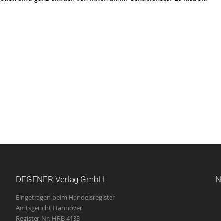
DEGENER Verlag GmbH
N
Eingetragen beim Handelsregister
Amtsgericht Hannover
Register-Nr. HRB 4133