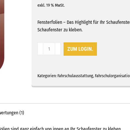
exkl. 19 % MwSt.
Fensterfolien – Das Highlight für Ihr Schaufenste
Schaufenster zu kleben.
Fensterfolie
ZUM LOGIN.
Klasse
L
Menge
Kategorien:
Fahrschulausstattung
,
Fahrschulorganisatio
ertungen (1)
Folien sind ganz einfach von innen an Ihr Schaufenster zu kleben.