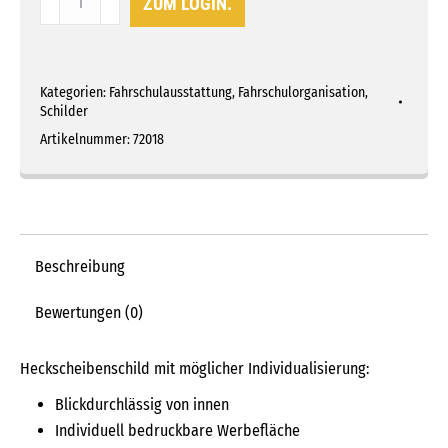
ZUM LOGIN.
Limousine
mit
individueller
Kategorien:
Fahrschulausstattung
,
Fahrschulorganisation
,
Werbung
Schilder
Menge
Artikelnummer:
72018
Beschreibung
Bewertungen (0)
Heckscheibenschild mit möglicher Individualisierung:
Blickdurchlässig von innen
Individuell bedruckbare Werbefläche