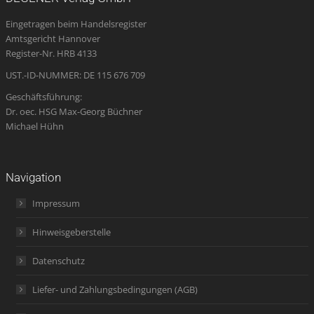
in
in
in
opens
in
Eingetragen beim Handelsregister
new
new
new
in
new
Amtsgericht Hannover
window
window
window
new
window
Register-Nr. HRB 4133
window
UST.-ID-NUMMER: DE 115 676 709
Geschäftsführung:
Dr. oec. HSG Max-Georg Büchner
Michael Hühn
Navigation
Impressum
Hinweisgeberstelle
Datenschutz
Liefer- und Zahlungsbedingungen (AGB)