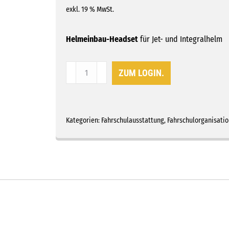
auf
exkl. 19 % MwSt.
Kundenbewertung
Helmeinbau-Headset
für Jet- und Integralhelm
Helmeinbau-
ZUM LOGIN.
Headset
|
BLUETOOTH
Set
Kategorien:
Fahrschulausstattung
,
Fahrschulorganisatio
|
Jet-
&
Integralhelme
Menge