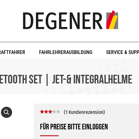
RAFTFAHRER
FAHRLEHRERAUSBILDUNG
SERVICE & SUP
TOOTH Set | Jet-& Integralhelme
(
1
Kundenrezension)
Bewertet
1
mit
Für Preise bitte einloggen
3.00
von 5,
basierend