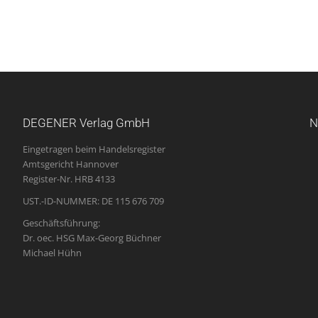
DEGENER Verlag GmbH
N
Eingetragen beim Handelsregister
Amtsgericht Hannover
Register-Nr. HRB 4133
UST.-ID-NUMMER: DE 115 676 709
Geschäftsführung:
Dr. oec. HSG Max-Georg Büchner
Michael Hühn