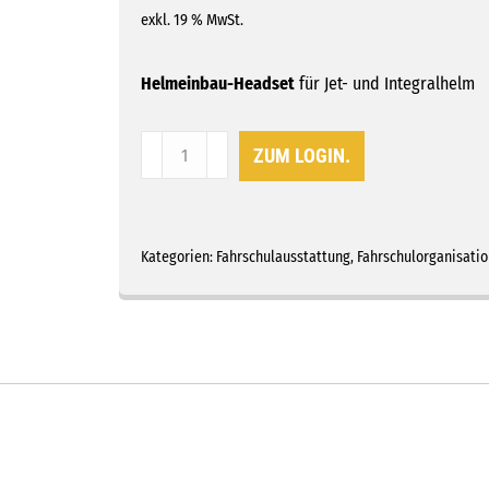
auf
exkl. 19 % MwSt.
Kundenbewertung
Helmeinbau-Headset
für Jet- und Integralhelm
Helmeinbau-
ZUM LOGIN.
Headset
|
BLUETOOTH
Set
Kategorien:
Fahrschulausstattung
,
Fahrschulorganisatio
|
Jet-
&
Integralhelme
Menge