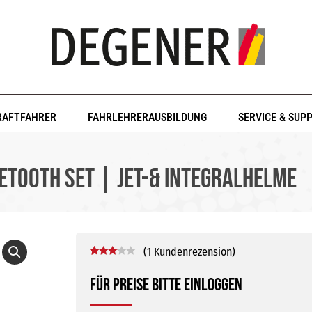
RAFTFAHRER
FAHRLEHRERAUSBILDUNG
SERVICE & SUP
TOOTH Set | Jet-& Integralhelme
(
1
Kundenrezension)
Bewertet
1
mit
Für Preise bitte einloggen
3.00
von 5,
basierend