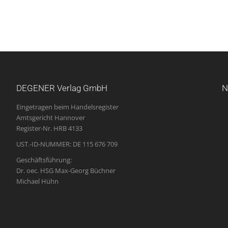
DEGENER Verlag GmbH
N
Eingetragen beim Handelsregister
Amtsgericht Hannover
Register-Nr. HRB 4133
UST.-ID-NUMMER: DE 115 676 709
Geschäftsführung:
Dr. oec. HSG Max-Georg Büchner
Michael Hühn