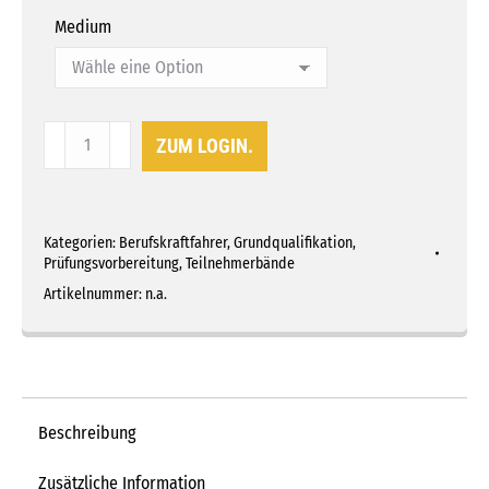
Medium
IHK-
ZUM LOGIN.
Prüfungsfragen
-
Güterkraftverkehr
Kategorien:
Berufskraftfahrer
,
Grundqualifikation
,
MIT
Prüfungsvorbereitung
,
Teilnehmerbände
Lösungen
Artikelnummer:
n.a.
Menge
Beschreibung
Zusätzliche Information