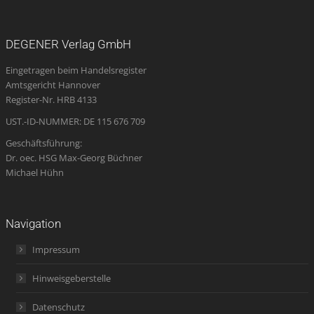
page
page
page
Mail
page
opens
opens
opens
page
opens
DEGENER Verlag GmbH
in
in
in
opens
in
Eingetragen beim Handelsregister
new
new
new
in
new
Amtsgericht Hannover
window
window
window
new
window
Register-Nr. HRB 4133
window
UST.-ID-NUMMER: DE 115 676 709
Geschäftsführung:
Dr. oec. HSG Max-Georg Büchner
Michael Hühn
Navigation
Impressum
Hinweisgeberstelle
Datenschutz