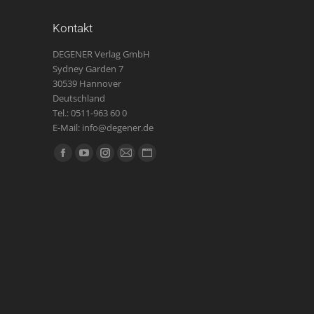
Kontakt
DEGENER Verlag GmbH
Sydney Garden 7
30539 Hannover
Deutschland
Tel.: 0511-963 60 0
E-Mail: info@degener.de
Finden Sie uns auf:
Facebook
YouTube
Instagram
E-
Website
page
page
page
Mail
page
opens
opens
opens
page
opens
in
in
in
opens
in
new
new
new
in
new
window
window
window
new
window
window