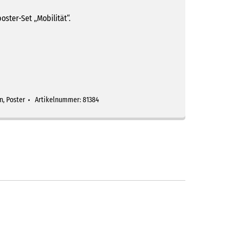
ster-Set „Mobilität“.
n
,
Poster
Artikelnummer:
81384