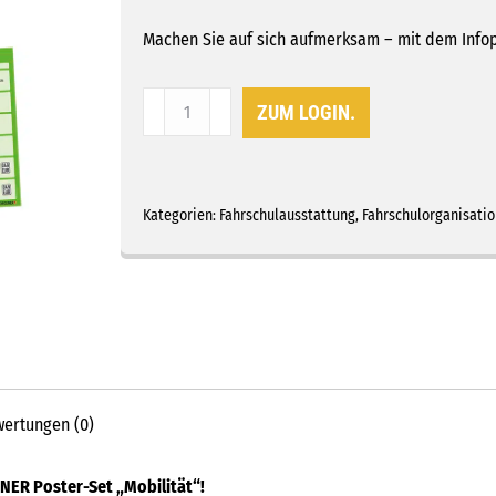
Machen Sie auf sich aufmerksam – mit dem Infopo
Infoposter-
ZUM LOGIN.
Set
„Mobilität“
Menge
Kategorien:
Fahrschulausstattung
,
Fahrschulorganisatio
ertungen (0)
NER Poster-Set „Mobilität“!