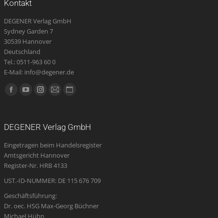
Kontakt
DEGENER Verlag GmbH
Sydney Garden 7
30539 Hannover
Deutschland
Tel.: 0511-963 60 0
E-Mail: info@degener.de
Finden Sie uns auf:
Facebook
YouTube
Instagram
E-
Website
page
page
page
Mail
page
opens
opens
opens
page
opens
DEGENER Verlag GmbH
in
in
in
opens
in
Eingetragen beim Handelsregister
new
new
new
in
new
Amtsgericht Hannover
window
window
window
new
window
Register-Nr. HRB 4133
window
UST.-ID-NUMMER: DE 115 676 709
Geschäftsführung:
Dr. oec. HSG Max-Georg Büchner
Michael Hühn