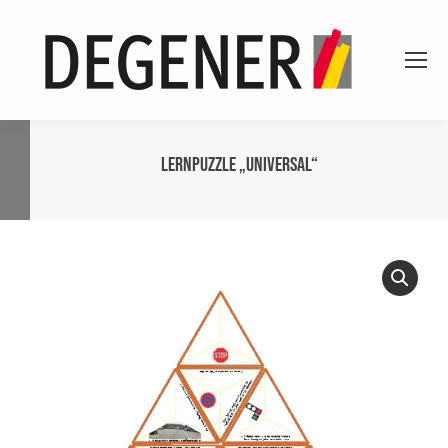
Lernpuzzle „Universal“