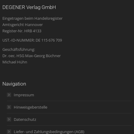
opens
opens
opens
page
opens
DEGENER Verlag GmbH
in
in
in
opens
in
Eingetragen beim Handelsregister
new
new
new
in
new
Amtsgericht Hannover
window
window
window
new
window
Register-Nr. HRB 4133
window
UST.-ID-NUMMER: DE 115 676 709
Geschäftsführung:
Dr. oec. HSG Max-Georg Büchner
Michael Hühn
Navigation
Impressum
Hinweisgeberstelle
Datenschutz
Liefer- und Zahlungsbedingungen (AGB)