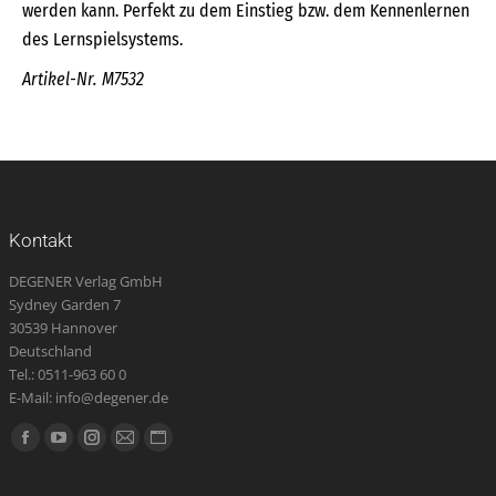
werden kann. Perfekt zu dem Einstieg bzw. dem Kennenlernen
des Lernspielsystems.
Artikel-Nr. M7532
Kontakt
DEGENER Verlag GmbH
Sydney Garden 7
30539 Hannover
Deutschland
Tel.: 0511-963 60 0
E-Mail: info@degener.de
Finden Sie uns auf:
Facebook
YouTube
Instagram
E-
Website
page
page
page
Mail
page