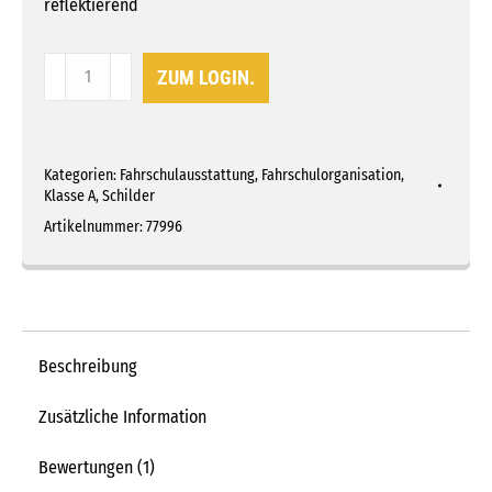
reflektierend
Magnetschild
ZUM LOGIN.
"MOTORRAD
VORAUS"
350
Kategorien:
Fahrschulausstattung
,
Fahrschulorganisation
,
x
Klasse A
,
Schilder
80
Artikelnummer:
77996
mm,
reflektierend
Menge
Beschreibung
Zusätzliche Information
Bewertungen (1)