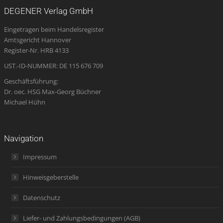
opens
opens
opens
page
opens
DEGENER Verlag GmbH
in
in
in
opens
in
Eingetragen beim Handelsregister
new
new
new
in
new
Amtsgericht Hannover
window
window
window
new
window
Register-Nr. HRB 4133
window
UST.-ID-NUMMER: DE 115 676 709
Geschäftsführung:
Dr. oec. HSG Max-Georg Büchner
Michael Hühn
Navigation
Impressum
Hinweisgeberstelle
Datenschutz
Liefer- und Zahlungsbedingungen (AGB)