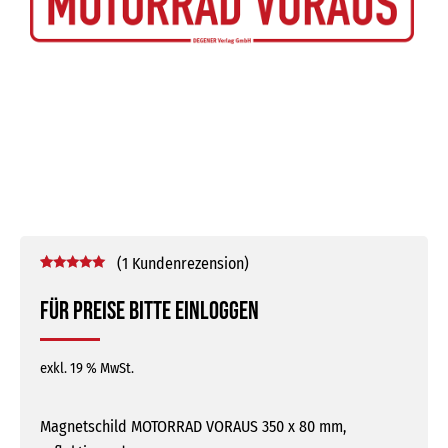
(
1
Kundenrezension)
Bewertet mit
1
5.00
von 5,
Für Preise bitte einloggen
basierend
auf
Kundenbewertung
exkl. 19 % MwSt.
Magnetschild MOTORRAD VORAUS 350 x 80 mm,