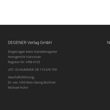
DEGENER Verlag GmbH
N
Eingetragen beim Handelsregister
Amtsgericht Hannover
Register-Nr. HRB 4133
UST.-ID-NUMMER: DE 115 676 709
Geschäftsführung:
Dr. oec. HSG Max-Georg Büchner
Michael Hühn