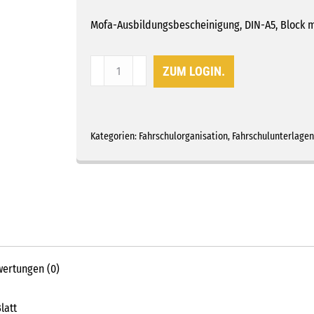
Mofa-Ausbildungsbescheinigung, DIN-A5, Block mi
Bescheinigung
ZUM LOGIN.
für
Ausbildung
gem.
§
Kategorien:
Fahrschulorganisation
,
Fahrschulunterlagen
5
Abs.
2
FeV
Menge
ertungen (0)
latt