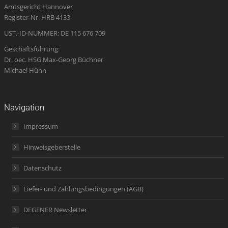
Amtsgericht Hannover
window
window
window
new
window
Register-Nr. HRB 4133
window
UST.-ID-NUMMER: DE 115 676 709
Geschäftsführung:
Dr. oec. HSG Max-Georg Büchner
Michael Hühn
Navigation
Impressum
Hinweisgeberstelle
Datenschutz
Liefer- und Zahlungsbedingungen (AGB)
DEGENER Newsletter