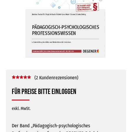
(
2
Kundenrezensionen)
Bewertet mit
2
5.00
von 5,
Für Preise bitte einloggen
basierend
auf
Kundenbewertungen
exkl. MwSt.
Der Band „Pädagogisch-psychologisches