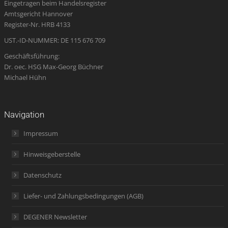
Eingetragen beim Handelsregister
new
new
new
in
new
Amtsgericht Hannover
window
window
window
new
window
Register-Nr. HRB 4133
window
UST.-ID-NUMMER: DE 115 676 709
Geschäftsführung:
Dr. oec. HSG Max-Georg Büchner
Michael Hühn
Navigation
Impressum
Hinweisgeberstelle
Datenschutz
Liefer- und Zahlungsbedingungen (AGB)
DEGENER Newsletter