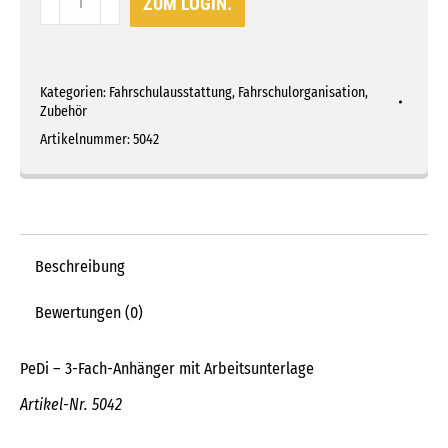
ZUM LOGIN.
-
3-
Fach-
Kategorien:
Fahrschulausstattung
,
Fahrschulorganisation
,
Anhänger
Zubehör
mit
Artikelnummer:
5042
Arbeitsunterlage
Menge
Beschreibung
Bewertungen (0)
PeDi – 3-Fach-Anhänger mit Arbeitsunterlage
Artikel-Nr. 5042