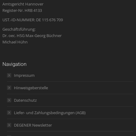
Amtsgericht Hannover
window
window
window
new
window
Register-Nr. HRB 4133
window
UST.-ID-NUMMER: DE 115 676 709
Geschäftsführung:
Dr. oec. HSG Max-Georg Büchner
Michael Hühn
Navigation
Impressum
Hinweisgeberstelle
Datenschutz
Liefer- und Zahlungsbedingungen (AGB)
DEGENER Newsletter