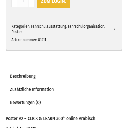
ZUM LOGIN.
A2
360°
Arabisch
Kategorien:
Fahrschulausstattung
,
Fahrschulorganisation
,
Menge
Poster
Artikelnummer:
81411
Beschreibung
Zusätzliche Information
Bewertungen (0)
Poster A2 – CLICK & LEARN 360° online Arabisch