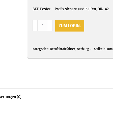
BKF-Poster – Profis sichern und helfen, DIN-A2
Poster
ZUM LOGIN.
BKF-
Weiterbildung
-
Profis
Kategorien:
Berufskraftfahrer
,
Werbung
Artikelnumm
sichern
und
helfen
Menge
ertungen (0)