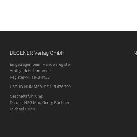
DEGENER Verlag GmbH
N
Eingetragen beim Handelsregister
Amtsgericht Hannover
Register-Nr. HRB 4133
UST.-ID-NUMMER: DE 115 676 709
Geschäftsführung:
Dr. oec. HSG Max-Georg Büchner
Michael Hühn