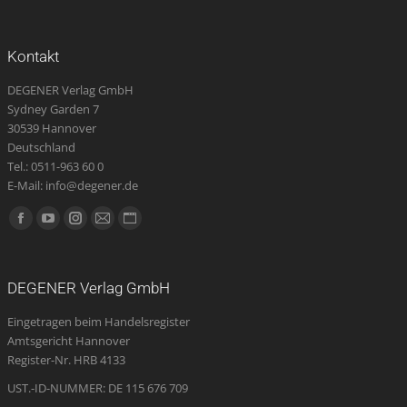
Kontakt
DEGENER Verlag GmbH
Sydney Garden 7
30539 Hannover
Deutschland
Tel.: 0511-963 60 0
E-Mail: info@degener.de
Finden Sie uns auf:
Facebook
YouTube
Instagram
E-
Website
page
page
page
Mail
page
opens
opens
opens
page
opens
DEGENER Verlag GmbH
in
in
in
opens
in
Eingetragen beim Handelsregister
new
new
new
in
new
Amtsgericht Hannover
window
window
window
new
window
Register-Nr. HRB 4133
window
UST.-ID-NUMMER: DE 115 676 709