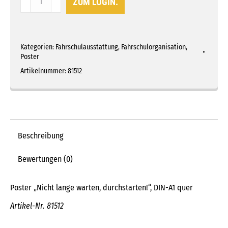
ZUM LOGIN.
"Nicht
lange
warten,
Kategorien:
Fahrschulausstattung
,
Fahrschulorganisation
,
durchstarten!"
Poster
Menge
Artikelnummer:
81512
Beschreibung
Bewertungen (0)
Poster „Nicht lange warten, durchstarten!“, DIN-A1 quer
Artikel-Nr. 81512