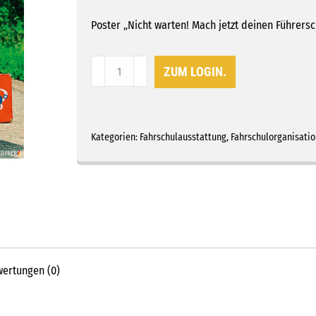
Poster „Nicht warten! Mach jetzt deinen Führersc
Poster
ZUM LOGIN.
"Nicht
warten!
Mach
jetzt
Kategorien:
Fahrschulausstattung
,
Fahrschulorganisatio
deinen
Führerschein!"
Menge
ertungen (0)