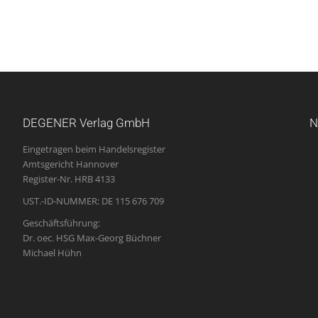
DEGENER Verlag GmbH
N
Eingetragen beim Handelsregister
Amtsgericht Hannover
Register-Nr. HRB 4133
UST.-ID-NUMMER: DE 115 676 709
Geschäftsführung:
Dr. oec. HSG Max-Georg Büchner
Michael Hühn