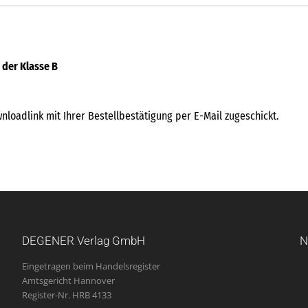
 der Klasse B
loadlink mit Ihrer Bestellbestätigung per E-Mail zugeschickt.
DEGENER Verlag GmbH
N
Eingetragen beim Handelsregister
Amtsgericht Hannover
Register-Nr. HRB 4133