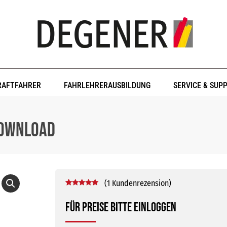
RAFTFAHRER
FAHRLEHRERAUSBILDUNG
SERVICE & SUP
Download
(
1
Kundenrezension)
Bewertet mit
1
5.00
von 5,
Für Preise bitte einloggen
basierend
auf
Kundenbewertung