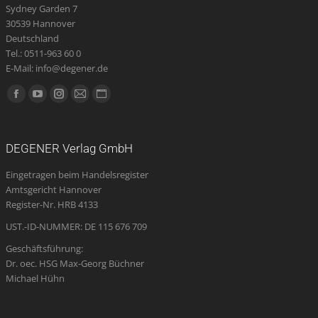
Sydney Garden 7
30539 Hannover
Deutschland
Tel.: 0511-963 60 0
E-Mail: info@degener.de
Finden Sie uns auf:
Facebook
YouTube
Instagram
E-
Website
page
page
page
Mail
page
opens
opens
opens
page
opens
DEGENER Verlag GmbH
in
in
in
opens
in
Eingetragen beim Handelsregister
new
new
new
in
new
Amtsgericht Hannover
window
window
window
new
window
Register-Nr. HRB 4133
window
UST.-ID-NUMMER: DE 115 676 709
Geschäftsführung:
Dr. oec. HSG Max-Georg Büchner
Michael Hühn