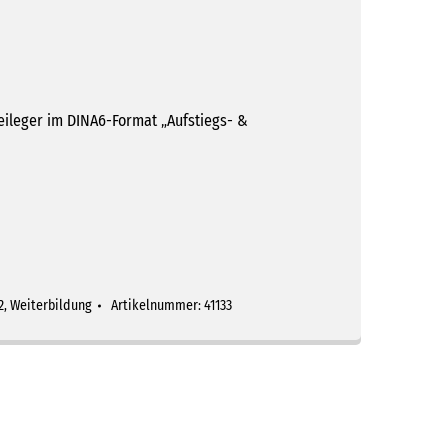
eileger im DINA6-Format „Aufstiegs- &
2
,
Weiterbildung
Artikelnummer:
41133