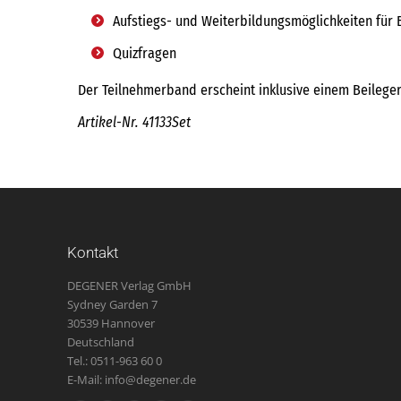
Aufstiegs- und Weiterbildungsmöglichkeiten für 
Quizfragen
Der Teilnehmerband erscheint inklusive einem Beilege
Artikel-Nr. 41133Set
Kontakt
DEGENER Verlag GmbH
Sydney Garden 7
30539 Hannover
Deutschland
Tel.: 0511-963 60 0
E-Mail: info@degener.de