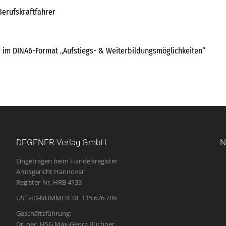
Berufskraftfahrer
r im DINA6-Format „Aufstiegs- & Weiterbildungsmöglichkeiten“
DEGENER Verlag GmbH
N
Eingetragen beim Handelsregister
Amtsgericht Hannover
Register-Nr. HRB 4133
UST.-ID-NUMMER: DE 115 676 709
Geschäftsführung:
Dr. oec. HSG Max-Georg Büchner