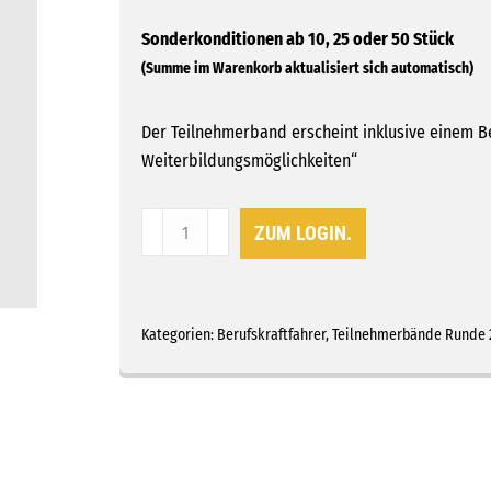
Der Teilnehmerband erscheint inklusive einem B
Weiterbildungsmöglichkeiten“
Recht,
ZUM LOGIN.
Stress
und
Gesundheitsbalance
Menge
Kategorien:
Berufskraftfahrer
,
Teilnehmerbände Runde 