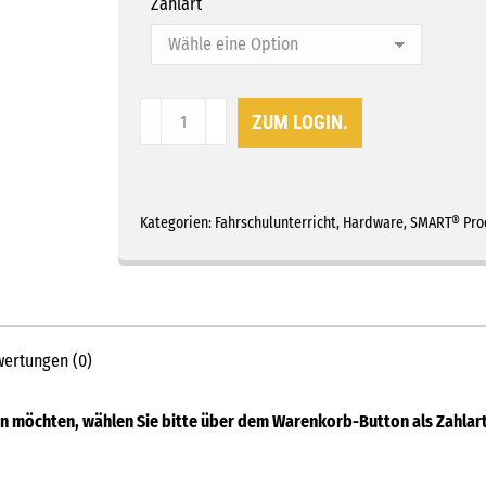
Zahlart
SMART®
ZUM LOGIN.
-
65"
Display
Premium
Kategorien:
Fahrschulunterricht
,
Hardware
,
SMART® Pro
Bundle
Menge
ertungen (0)
 möchten, wählen Sie bitte über dem Warenkorb-Button als Zahlart 