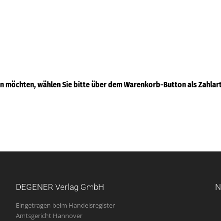
 möchten, wählen Sie bitte über dem Warenkorb-Button als Zahlart 
DEGENER Verlag GmbH
N
Eingetragen beim Handelsregister
Amtsgericht Hannover