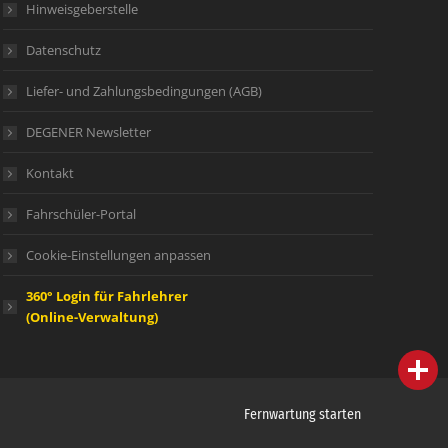
Hinweisgeberstelle
Datenschutz
Liefer- und Zahlungsbedingungen (AGB)
DEGENER Newsletter
Kontakt
Fahrschüler-Portal
Cookie-Einstellungen anpassen
360° Login für Fahrlehrer
(Online-Verwaltung)
person
IHR FACHBERATER
campaign
WERBEMATERIAL
Fernwartung starten