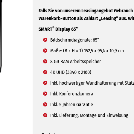
Falls Sie von unserem Leasingangebot Gebrauch
Warenkorb-Button als Zahlart „Leasing“ aus. Wir
®
SMART
Display 65″
Bildschirmdiagonale: 65″
Maße: (B x H x T) 152,5 x 95,4 x 10,9 cm
8 GB RAM Arbeitsspeicher
4K UHD (3840 x 2160)
Inkl. hochwertiger Wandhalterung mit Stüt
Inkl. Konferenzkamera
Inkl. 5 Jahren Garantie
Inkl. Lieferung, Montage und Einweisung