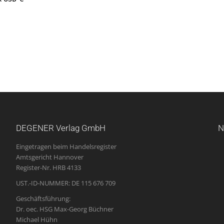
DEGENER Verlag GmbH
N
Eingetragen beim Handelsregister
Amtsgericht Hannover
Register-Nr. HRB 4133
UST.-ID-NUMMER: DE 115 676 709
Geschäftsführung:
Dr. oec. HSG Max-Georg Büchner
Michael Hühn