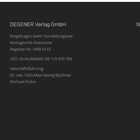
DEGENER Verlag GmbH
N
Eingetragen beim Handelsregister
Amtsgericht Hannover
Register-Nr. HRB 4133
UST.-ID-NUMMER: DE 115 676 709
Geschäftsführung:
Dr. oec. HSG Max-Georg Büchner
Michael Hühn