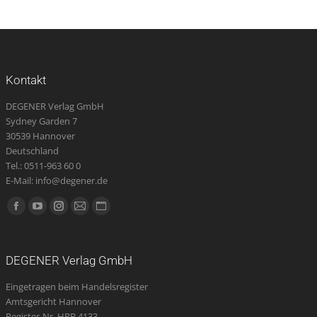
Kontakt
DEGENER Verlag GmbH
Sydney Garden 7
30539 Hannover
Deutschland
Tel.: 0511-963 60 0
E-Mail: info@degener.de
Finden Sie uns auf:
Facebook
YouTube
Instagram
E-
Website
page
page
page
Mail
page
opens
opens
opens
page
opens
DEGENER Verlag GmbH
in
in
in
opens
in
Eingetragen beim Handelsregister
new
new
new
in
new
Amtsgericht Hannover
window
window
window
new
window
Register-Nr. HRB 4133