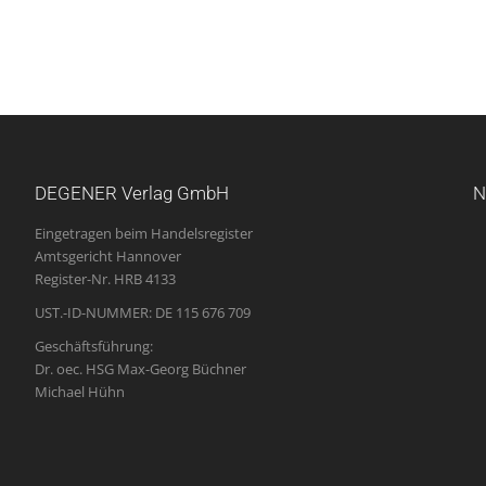
DEGENER Verlag GmbH
N
Eingetragen beim Handelsregister
Amtsgericht Hannover
Register-Nr. HRB 4133
UST.-ID-NUMMER: DE 115 676 709
Geschäftsführung:
Dr. oec. HSG Max-Georg Büchner
Michael Hühn