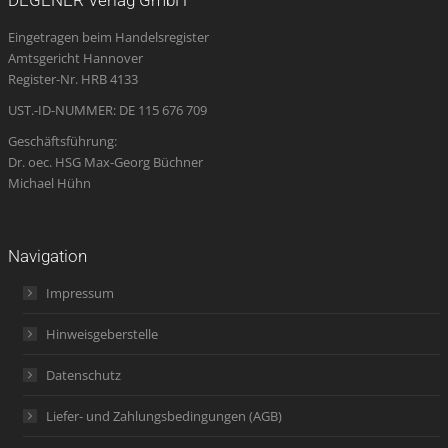
in
in
in
opens
in
Eingetragen beim Handelsregister
new
new
new
in
new
Amtsgericht Hannover
window
window
window
new
window
Register-Nr. HRB 4133
window
UST.-ID-NUMMER: DE 115 676 709
Geschäftsführung:
Dr. oec. HSG Max-Georg Büchner
Michael Hühn
Navigation
Impressum
Hinweisgeberstelle
Datenschutz
Liefer- und Zahlungsbedingungen (AGB)