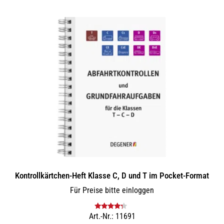
Kontrollkärtchen-Heft Klasse C, D und T im Pocket-Format
Für Preise bitte einloggen
Art.-Nr.: 11691
Bewertet
mit
4.00