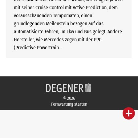
mit seiner Cruise Control mit Active Prediction, dem
vorausschauenden Tempomaten, einen
grundlegenden Meilenstein bezogen auf das
automatisierte Fahren, im Lkw und Bus gelegt. Andere
Hersteller, wie Mercedes zogen mit der PPC
(Predictive Powertrain…
© 2026
Fernwartung starten
person
IHR FACHBERATER
campaign
WERBEMATERIAL