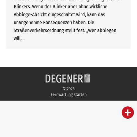
Blinkers. Wenn der Blinker aber ohne wirkliche
Abbiege-Absicht eingeschaltet wird, kann das
unangenehme Konsequenzen haben. Die
Straßenverkehrsordnung stellt fest: „Wer abbiegen
will,…
© 2026
Fernwartung starten
person
IHR FACHBERATER
campaign
WERBEMATERIAL