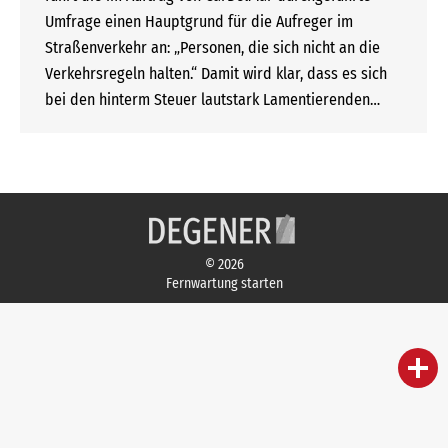
Umfrage einen Hauptgrund für die Aufreger im
Straßenverkehr an: „Personen, die sich nicht an die
Verkehrsregeln halten.“ Damit wird klar, dass es sich
bei den hinterm Steuer lautstark Lamentierenden…
© 2026
Fernwartung starten
person
IHR FACHBERATER
campaign
WERBEMATERIAL