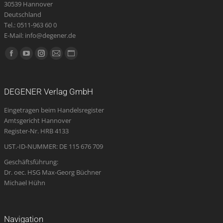
30539 Hannover
Deutschland
Tel.: 0511-963 60 0
E-Mail: info@degener.de
Finden Sie uns auf:
Facebook
YouTube
Instagram
E-
Website
page
page
page
Mail
page
opens
opens
opens
page
opens
DEGENER Verlag GmbH
in
in
in
opens
in
Eingetragen beim Handelsregister
new
new
new
in
new
Amtsgericht Hannover
window
window
window
new
window
Register-Nr. HRB 4133
window
UST.-ID-NUMMER: DE 115 676 709
Geschäftsführung:
Dr. oec. HSG Max-Georg Büchner
Michael Hühn
Navigation