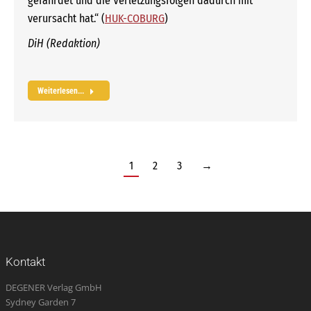
gefährdet und die Verletzungsfolgen dadurch mit
verursacht hat.“ (
HUK-COBURG
)
DiH (Redaktion)
Weiterlesen...
1
2
3
→
Kontakt
DEGENER Verlag GmbH
Sydney Garden 7