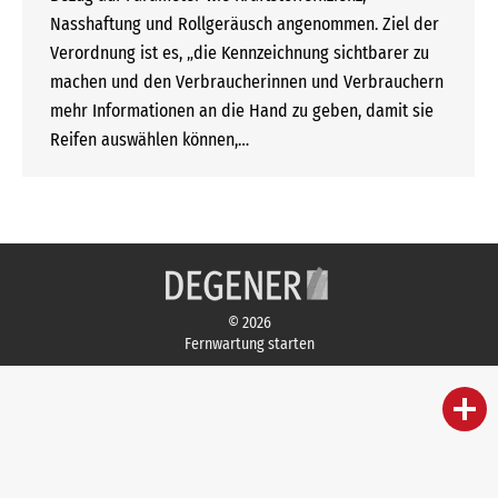
Nasshaftung und Rollgeräusch angenommen. Ziel der
Verordnung ist es, „die Kennzeichnung sichtbarer zu
machen und den Verbraucherinnen und Verbrauchern
mehr Informationen an die Hand zu geben, damit sie
Reifen auswählen können,…
© 2026
Fernwartung starten
person
IHR FACHBERATER
campaign
WERBEMATERIAL