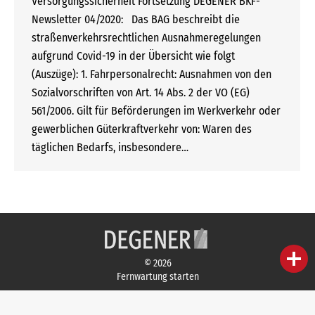
Versorgungssicherheit Fortsetzung DEGENER BKF-
Newsletter 04/2020: Das BAG beschreibt die
straßenverkehrsrechtlichen Ausnahmeregelungen
aufgrund Covid-19 in der Übersicht wie folgt
(Auszüge): 1. Fahrpersonalrecht: Ausnahmen von den
Sozialvorschriften von Art. 14 Abs. 2 der VO (EG)
561/2006. Gilt für Beförderungen im Werkverkehr oder
gewerblichen Güterkraftverkehr von: Waren des
täglichen Bedarfs, insbesondere…
person
IHR FACHBERATER
© 2026
Fernwartung starten
campaign
WERBEMATERIAL