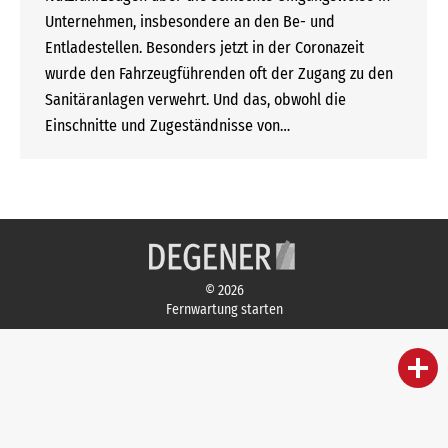
Unternehmen, insbesondere an den Be- und
Entladestellen. Besonders jetzt in der Coronazeit
wurde den Fahrzeugführenden oft der Zugang zu den
Sanitäranlagen verwehrt. Und das, obwohl die
Einschnitte und Zugeständnisse von…
© 2026
Fernwartung starten
person
IHR FACHBERATER
campaign
WERBEMATERIAL