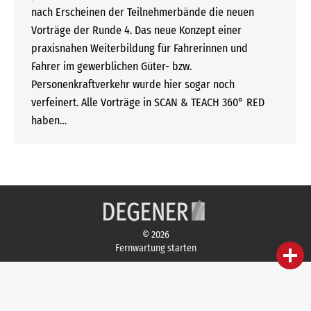
nach Erscheinen der Teilnehmerbände die neuen
Vorträge der Runde 4. Das neue Konzept einer
praxisnahen Weiterbildung für Fahrerinnen und
Fahrer im gewerblichen Güter- bzw.
Personenkraftverkehr wurde hier sogar noch
verfeinert. Alle Vorträge in SCAN & TEACH 360° RED
haben…
© 2026
Fernwartung starten
person
IHR FACHBERATER
campaign
WERBEMATERIAL