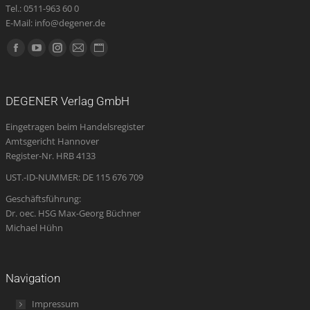
Tel.: 0511-963 60 0
E-Mail: info@degener.de
Finden Sie uns auf:
Facebook
YouTube
Instagram
E-
Website
page
page
page
Mail
page
opens
opens
opens
page
opens
DEGENER Verlag GmbH
in
in
in
opens
in
Eingetragen beim Handelsregister
new
new
new
in
new
Amtsgericht Hannover
window
window
window
new
window
Register-Nr. HRB 4133
window
UST.-ID-NUMMER: DE 115 676 709
Geschäftsführung:
Dr. oec. HSG Max-Georg Büchner
Michael Hühn
Navigation
Impressum