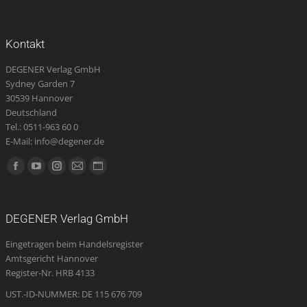
Kontakt
DEGENER Verlag GmbH
Sydney Garden 7
30539 Hannover
Deutschland
Tel.: 0511-963 60 0
E-Mail: info@degener.de
Finden Sie uns auf:
Facebook
YouTube
Instagram
E-
Website
page
page
page
Mail
page
opens
opens
opens
page
opens
DEGENER Verlag GmbH
in
in
in
opens
in
Eingetragen beim Handelsregister
new
new
new
in
new
Amtsgericht Hannover
window
window
window
new
window
Register-Nr. HRB 4133
window
UST.-ID-NUMMER: DE 115 676 709