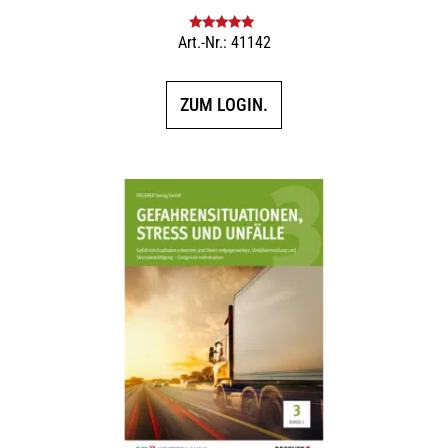
Art.-Nr.: 41142
Bewertet mit
5.00
von 5
ZUM LOGIN.