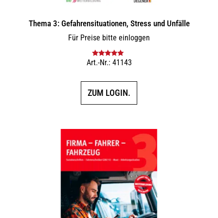
Thema 3: Gefahrensituationen, Stress und Unfälle
Für Preise bitte einloggen
Art.-Nr.: 41143
Bewertet mit
5.00
von 5
ZUM LOGIN.