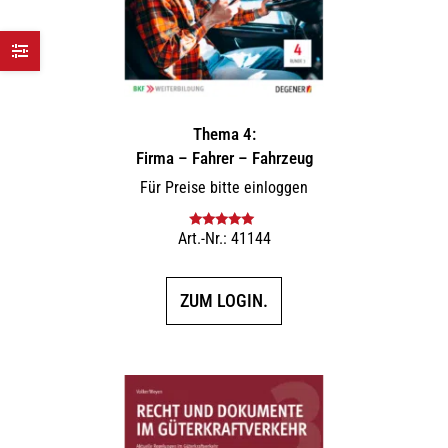
Thema 4:
Firma – Fahrer – Fahrzeug
Für Preise bitte einloggen
Art.-Nr.: 41144
Bewertet mit
5.00
von 5
ZUM LOGIN.