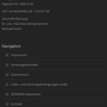
window
window
window
new
window
Register-Nr. HRB 4133
window
UST.-ID-NUMMER: DE 115 676 709
Geschäftsführung:
Dr. oec. HSG Max-Georg Büchner
Michael Hühn
Navigation
Impressum
Hinweisgeberstelle
Datenschutz
Liefer- und Zahlungsbedingungen (AGB)
DEGENER Newsletter
Kontakt