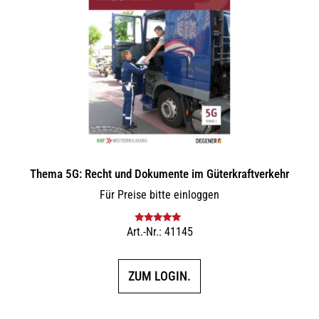
Thema 5G: Recht und Dokumente im Güterkraftverkehr
Für Preise bitte einloggen
Art.-Nr.: 41145
Bewertet mit
5.00
von 5
ZUM LOGIN.