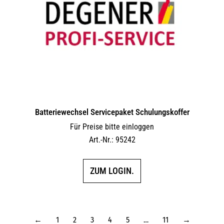
Batteriewechsel Servicepaket Schulungskoffer
Für Preise bitte einloggen
Art.-Nr.: 95242
ZUM LOGIN.
←
1
2
3
4
5
…
11
→