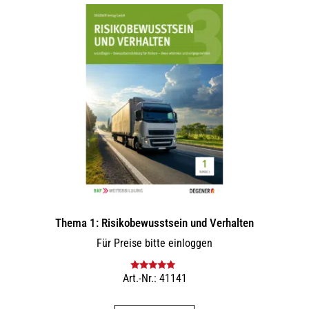
Thema 1: Risikobewusstsein und Verhalten
Für Preise bitte einloggen
Art.-Nr.: 41141
Bewertet mit
5.00
von 5