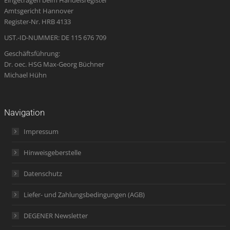
new
new
new
in
new
Amtsgericht Hannover
window
window
window
new
window
Register-Nr. HRB 4133
window
UST.-ID-NUMMER: DE 115 676 709
Geschäftsführung:
Dr. oec. HSG Max-Georg Büchner
Michael Hühn
Navigation
Impressum
Hinweisgeberstelle
Datenschutz
Liefer- und Zahlungsbedingungen (AGB)
DEGENER Newsletter