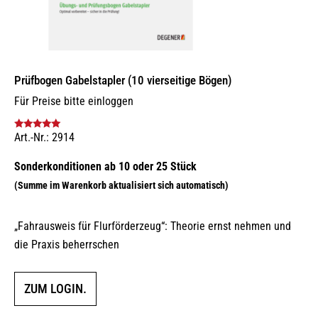
Prüfbogen Gabelstapler (10 vierseitige Bögen)
Für Preise bitte einloggen
Art.-Nr.: 2914
Bewertet mit
5.00
von 5
„Fahrausweis für Flurförderzeug“: Theorie ernst nehmen und
die Praxis beherrschen
ZUM LOGIN.