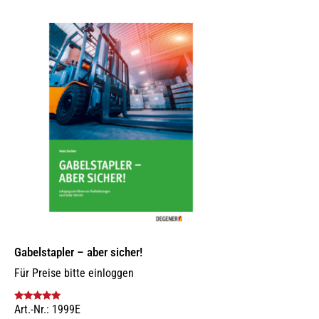
Gabelstapler – aber sicher!
Für Preise bitte einloggen
Art.-Nr.: 1999E
Bewertet mit