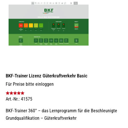
BKF-Trainer Lizenz Güterkraftverkehr Basic
Für Preise bitte einloggen
Art.-Nr.: 41575
Bewertet mit
5.00
von 5
BKF-Trainer 360° – das Lernprogramm für die Beschleunigte
Grundqualifikation – Güterkraftverkehr