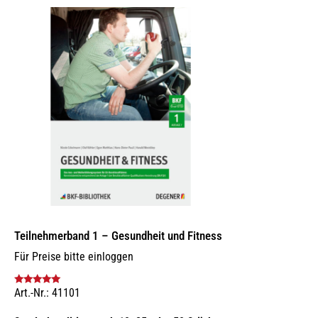
Teilnehmerband 1 – Gesundheit und Fitness
Für Preise bitte einloggen
Art.-Nr.: 41101
Bewertet mit
5.00
von 5