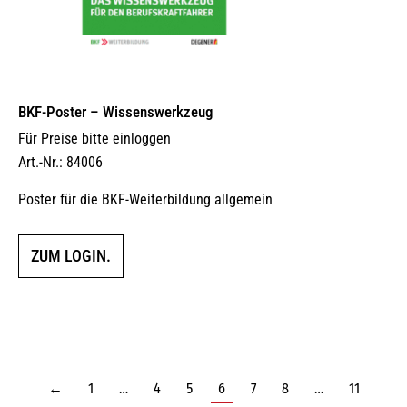
BKF-Poster – Wissenswerkzeug
Für Preise bitte einloggen
Art.-Nr.: 84006
Poster für die BKF-Weiterbildung allgemein
ZUM LOGIN.
←
1
…
4
5
6
7
8
…
11