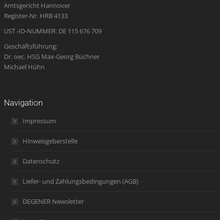
Amtsgericht Hannover
window
window
window
new
window
Register-Nr. HRB 4133
window
UST.-ID-NUMMER: DE 115 676 709
Geschäftsführung:
Dr. oec. HSG Max-Georg Büchner
Michael Hühn
Navigation
Impressum
Hinweisgeberstelle
Datenschutz
Liefer- und Zahlungsbedingungen (AGB)
DEGENER Newsletter