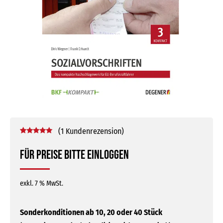
(
1
Kundenrezension)
Bewertet mit
1
5.00
von 5,
Für Preise bitte einloggen
basierend
auf
Kundenbewertung
exkl. 7 % MwSt.