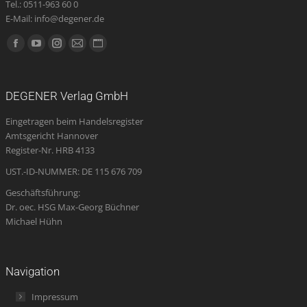
Tel.: 0511-963 60 0
E-Mail: info@degener.de
Finden Sie uns auf:
Facebook
YouTube
Instagram
E-
Website
page
page
page
Mail
page
opens
opens
opens
page
opens
DEGENER Verlag GmbH
in
in
in
opens
in
Eingetragen beim Handelsregister
new
new
new
in
new
Amtsgericht Hannover
window
window
window
new
window
Register-Nr. HRB 4133
window
UST.-ID-NUMMER: DE 115 676 709
Geschäftsführung:
Dr. oec. HSG Max-Georg Büchner
Michael Hühn
Navigation
Impressum