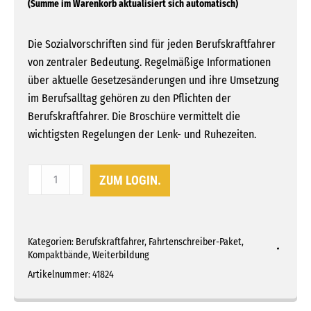
Die Sozialvorschriften sind für jeden Berufskraftfahrer
von zentraler Bedeutung. Regelmäßige Informationen
über aktuelle Gesetzesänderungen und ihre Umsetzung
im Berufsalltag gehören zu den Pflichten der
Berufskraftfahrer. Die Broschüre vermittelt die
wichtigsten Regelungen der Lenk- und Ruhezeiten.
BKF
ZUM LOGIN.
Kompaktband
3
-
Kategorien:
Berufskraftfahrer
,
Fahrtenschreiber-Paket
,
Sozialvorschriften
Kompaktbände
,
Weiterbildung
Menge
Artikelnummer:
41824