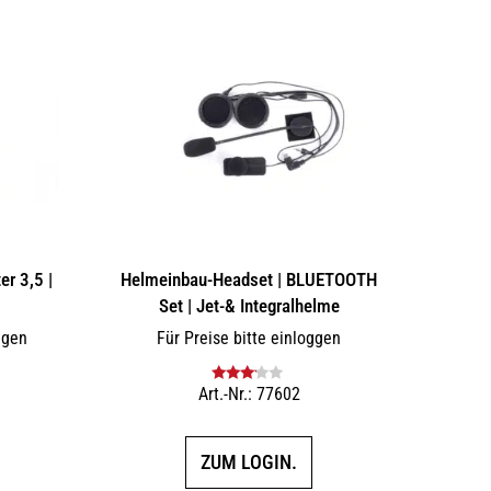
r 3,5 |
Helmeinbau-Headset | BLUETOOTH
Set | Jet-& Integralhelme
ggen
Für Preise bitte einloggen
Art.-Nr.: 77602
Bewertet
mit
3.00
von 5
ZUM LOGIN.