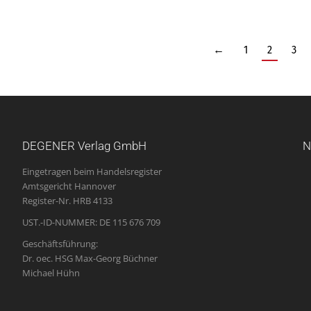
←
1
2
3
DEGENER Verlag GmbH
N
Eingetragen beim Handelsregister
Amtsgericht Hannover
Register-Nr. HRB 4133
UST.-ID-NUMMER: DE 115 676 709
Geschäftsführung:
Dr. oec. HSG Max-Georg Büchner
Michael Hühn