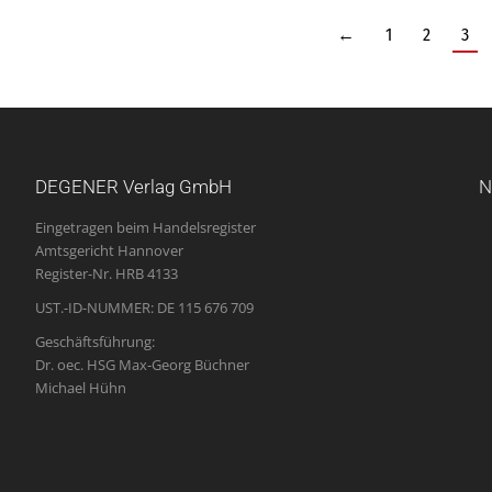
←
1
2
3
DEGENER Verlag GmbH
N
Eingetragen beim Handelsregister
Amtsgericht Hannover
Register-Nr. HRB 4133
UST.-ID-NUMMER: DE 115 676 709
Geschäftsführung:
Dr. oec. HSG Max-Georg Büchner
Michael Hühn