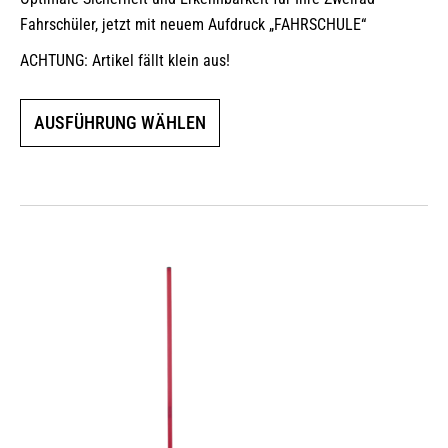
Fahrschüler, jetzt mit neuem Aufdruck „FAHRSCHULE“
ACHTUNG: Artikel fällt klein aus!
Dieses
AUSFÜHRUNG WÄHLEN
Produkt
weist
mehrere
Varianten
auf.
Die
Optionen
können
auf
der
Produktseite
gewählt