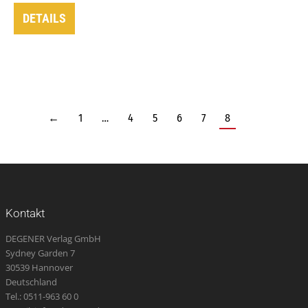
DETAILS
←
1
…
4
5
6
7
8
Kontakt
DEGENER Verlag GmbH
Sydney Garden 7
30539 Hannover
Deutschland
Tel.: 0511-963 60 0