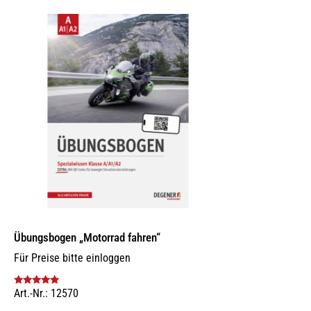
Übungsbogen „Motorrad fahren“
Für Preise bitte einloggen
Art.-Nr.: 12570
Bewertet mit
5.00
von 5