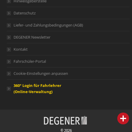
Hinweisgeberstelle
Datenschutz
Liefer- und Zahlungsbedingungen (AGB)
DEGENER Newsletter
Kontakt
Fahrschüler-Portal
Cookie-Einstellungen anpassen
360° Login für Fahrlehrer
(Online-Verwaltung)
person
IHR FACHBERATER
© 2026
campaign
WERBEMATERIAL