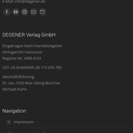
E-Mail: info@degener.de
Finden Sie uns auf:
Facebook
YouTube
Instagram
E-
Website
page
page
page
Mail
page
opens
opens
opens
page
opens
DEGENER Verlag GmbH
in
in
in
opens
in
Eingetragen beim Handelsregister
new
new
new
in
new
Amtsgericht Hannover
window
window
window
new
window
Register-Nr. HRB 4133
window
UST.-ID-NUMMER: DE 115 676 709
Geschäftsführung:
Dr. oec. HSG Max-Georg Büchner
Michael Hühn
Navigation
Impressum