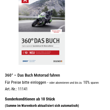
Optionen
können
auf
der
Produktseite
gewählt
werden
360° – Das Buch Motorrad fahren
Für Preise bitte einloggen
10%
–
oder abonnieren und bis zu
sparen
Art.-Nr.: 11141