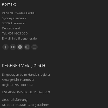
Kontakt
DEGENER Verlag GmbH
Sydney Garden 7
30539 Hannover
Deutschland
Tel.: 0511-963 60 0
E-Mail: info@degener.de
Finden Sie uns auf:
Facebook
YouTube
Instagram
E-
Website
page
page
page
Mail
page
opens
opens
opens
page
opens
DEGENER Verlag GmbH
in
in
in
opens
in
Eingetragen beim Handelsregister
new
new
new
in
new
Amtsgericht Hannover
window
window
window
new
window
Register-Nr. HRB 4133
window
UST.-ID-NUMMER: DE 115 676 709
Geschäftsführung:
Dr. oec. HSG Max-Georg Büchner