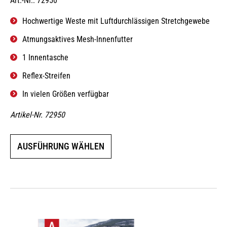
Art.-Nr.: 72950
Hochwertige Weste mit Luftdurchlässigen Stretchgewebe
Atmungsaktives Mesh-Innenfutter
1 Innentasche
Reflex-Streifen
In vielen Größen verfügbar
Artikel-Nr. 72950
Dieses
AUSFÜHRUNG WÄHLEN
Produkt
weist
mehrere
Varianten
auf.
Die