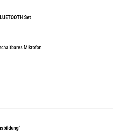
| BLUETOOTH Set
bschaltbares Mikrofon
sbildung“