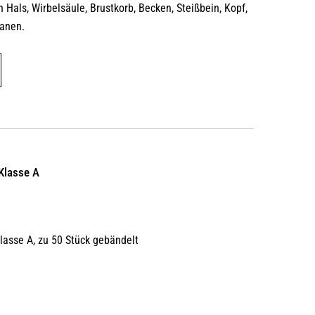
 Hals, Wirbelsäule, Brustkorb, Becken, Steißbein, Kopf,
ganen.
Dieses
Produkt
weist
mehrere
Varianten
auf.
Die
 Klasse A
Optionen
können
auf
asse A, zu 50 Stück gebändelt
der
Produktseite
gewählt
werden