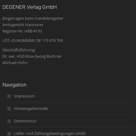
opens
opens
opens
page
opens
DEGENER Verlag GmbH
in
in
in
opens
in
Eingetragen beim Handelsregister
new
new
new
in
new
Amtsgericht Hannover
window
window
window
new
window
Register-Nr. HRB 4133
window
UST.-ID-NUMMER: DE 115 676 709
Geschäftsführung:
Dr. oec. HSG Max-Georg Büchner
Michael Hühn
Navigation
Impressum
Hinweisgeberstelle
Datenschutz
Liefer- und Zahlungsbedingungen (AGB)