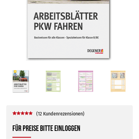
(
12
Kundenrezensionen)
Bewertet mit
12
5.00
von 5,
Für Preise bitte einloggen
basierend
auf
Kundenbewertungen