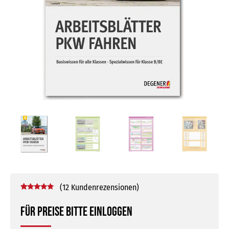
(
12
Kundenrezensionen)
Bewertet mit
12
5.00
von 5,
Für Preise bitte einloggen
basierend
auf
Kundenbewertungen