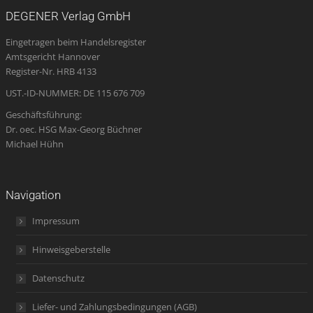
opens
opens
opens
page
opens
DEGENER Verlag GmbH
in
in
in
opens
in
Eingetragen beim Handelsregister
new
new
new
in
new
Amtsgericht Hannover
window
window
window
new
window
Register-Nr. HRB 4133
window
UST.-ID-NUMMER: DE 115 676 709
Geschäftsführung:
Dr. oec. HSG Max-Georg Büchner
Michael Hühn
Navigation
Impressum
Hinweisgeberstelle
Datenschutz
Liefer- und Zahlungsbedingungen (AGB)