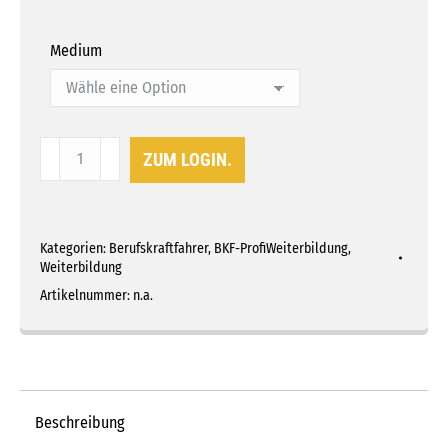
Medium
BKF-
ZUM LOGIN.
ProfiWeiterbildung
Teil
4
Kategorien:
Berufskraftfahrer
,
BKF-ProfiWeiterbildung
,
-
Weiterbildung
Korrekte
Artikelnummer:
n.a.
Arbeitszeitnachweise
Menge
Beschreibung