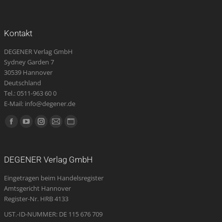
Kontakt
DEGENER Verlag GmbH
Sydney Garden 7
30539 Hannover
Deutschland
Tel.: 0511-963 60 0
E-Mail: info@degener.de
Finden Sie uns auf:
Facebook
YouTube
Instagram
E-
Website
page
page
page
Mail
page
opens
opens
opens
page
opens
DEGENER Verlag GmbH
in
in
in
opens
in
Eingetragen beim Handelsregister
new
new
new
in
new
Amtsgericht Hannover
window
window
window
new
window
Register-Nr. HRB 4133
window
UST.-ID-NUMMER: DE 115 676 709